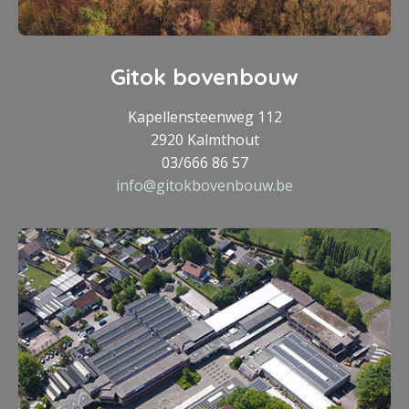
Gitok bovenbouw
Kapellensteenweg 112
2920 Kalmthout
03/666 86 57
info@gitokbovenbouw.be