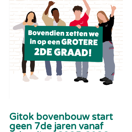
Gitok bovenbouw start
geen 7de jaren vanaf