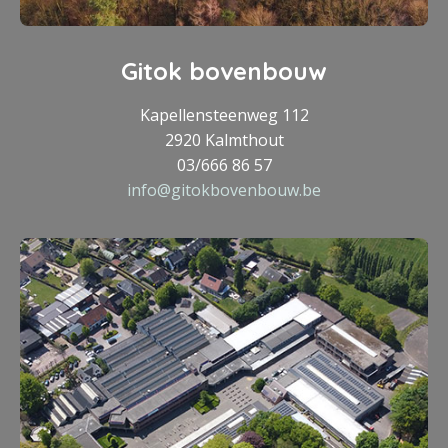
Gitok bovenbouw
Kapellensteenweg 112
2920 Kalmthout
03/666 86 57
info@gitokbovenbouw.be