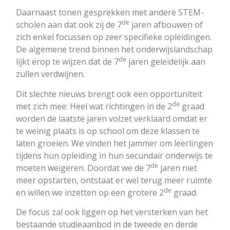
Daarnaast tonen gesprekken met andere STEM-
de
scholen aan dat ook zij de 7
jaren afbouwen of
zich enkel focussen op zeer specifieke opleidingen.
De algemene trend binnen het onderwijslandschap
de
lijkt erop te wijzen dat de 7
jaren geleidelijk aan
zullen verdwijnen.
Dit slechte nieuws brengt ook een opportuniteit
de
met zich mee: Heel wat richtingen in de 2
graad
worden de laatste jaren volzet verklaard omdat er
te weinig plaats is op school om deze klassen te
laten groeien. We vinden het jammer om leerlingen
tijdens hun opleiding in hun secundair onderwijs te
de
moeten weigeren. Doordat we de 7
jaren niet
meer opstarten, ontstaat er wel terug meer ruimte
de
en willen we inzetten op een grotere 2
graad.
De focus zal ook liggen op het versterken van het
bestaande studieaanbod in de tweede en derde