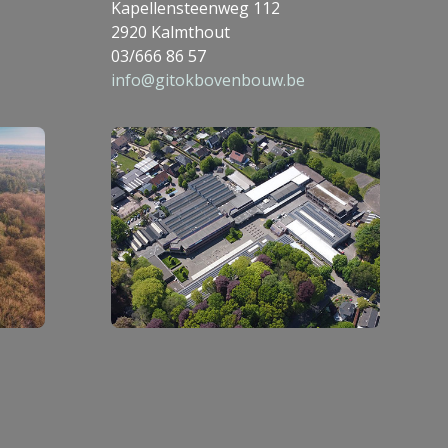
Kapellensteenweg 112
2920 Kalmthout
03/666 86 57
info@gitokbovenbouw.be