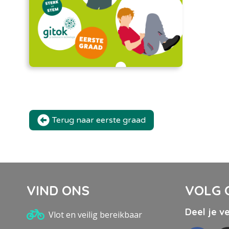
Terug naar eerste graad
VIND ONS
VOLG 
Deel je v
Vlot en veilig bereikbaar