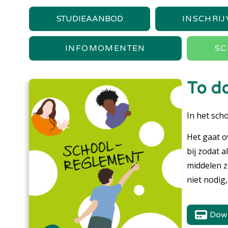
STUDIEAANBOD
INSCHRIJ
INFOMOMENTEN
SC
To do
In het sch
Het gaat o
bij zodat 
middelen z
niet nodig
Down