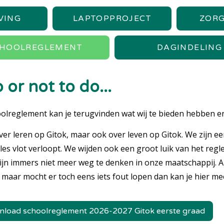
VING
LAPTOPPROJECT
ZORG
HOOLREGLEMENT
DAGINDELING
 or not to do...
oolreglement kan je terugvinden wat wij te bieden hebben en
ver leren op Gitok, maar ook over leven op Gitok. We zijn e
alles vlot verloopt. We wijden ook een groot luik van het reg
ijn immers niet meer weg te denken in onze maatschappij. Al
, maar mocht er toch eens iets fout lopen dan kan je hier me
load schoolreglement 2026-2027 Gitok eerste graad