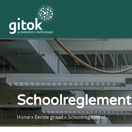
Schoolreglement
Home
»
Eerste graad
»
Schoolreglement